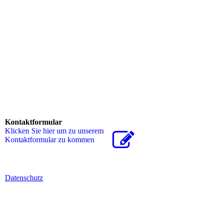
KOMOT Kos
KOMOT Kos
IP44.de
IP44.de
IP44.de
Kontaktformular
Klicken Sie hier um zu unserem
Kon­takt­for­mu­lar zu kommen
Datenschutz