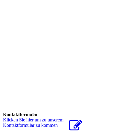
KOMOT Kos
IP44.de
IP44.de
IP44.de
Kontaktformular
Klicken Sie hier um zu unserem
Kon­takt­for­mu­lar zu kommen